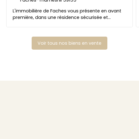
L'immobilière de Faches vous présente en avant
première, dans une résidence sécurisée et
complètement réisolée, ce très bel appartement
T3 de 62 m² entièrement rénové. Large séjour
parqueté très lumineux donnant sur une cuisine
Voir tous nos biens en vente
équipée, cellier, 2 belles chambres parquetées,
salle de douche et WC indépendant. Place de
parking privative et cave indépendante. CC
annuelles de 1700€ comprenant chauffage et
eau. Excellent rapport qualité/prix à 2 pas de Lille
et des facultés (droit, sport... ). Idéal 1er achat ou
investissement!