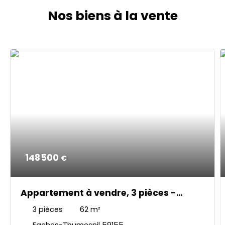
Nos biens à la vente
148 500
€
Appartement à vendre, 3 pièces -
Faches-Thumesnil 59155
3
pièces
62
m²
Faches-Thumesnil 59155