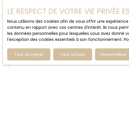
LE RESPECT DE VOTRE VIE PRIVÉE 
Si vous ne souhaitez pas faire l'objet de prospecti
démarchage téléphonique, prévu par l'article L223-
Nous utilisons des cookies afin de vous offrir une expérien
Service Bloctel, CS 61311, 41013 BLOIS CEDEX.
contenu en rapport avec vos centres d'intérêt. Ils nous perm
les données personnelles pour lesquelles vous avez donné vo
L'immobilière de Faches
l'exception des cookies essentiels à son fonctionnement. Pou
contact@limmobilieredefaches.com
+33 3 20 96 72 67
Tout accepter
Tout refuser
Personnaliser
Cookies
Lors de la consultation du site, des informations re
navigateur. Par l’identification de votre terminal il
une durée de validité fixe.
Les utilisateurs ont la liberté de s’opposer à l’en
démarche peut altérer ou rendre impossible l’accès 
Cookies nécessaires au bon fonctionnement du site 
Cookies de mesure d’audience - ont pour finalité la r