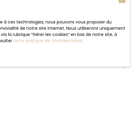
e gratuitement sur la liste d'opposition au
.gouv.fr
ou par courrier adressé à Société Worldline,
ace à ces technologies, nous pouvons vous proposer du
vivialité de notre site internet. Nous utiliserons uniquement
 la rubrique ″Gérer les cookies″ en bas de notre site, à
nsulter
notre politique de confidentialité
.
chiers texte appelés "Cookies", et placés dans votre
en vous proposant de contenu personnalisé. Ils ont
rrespondantes de leur navigateur. Cependant cette
sites, nombre de pages vues, terminal utilisé etc).