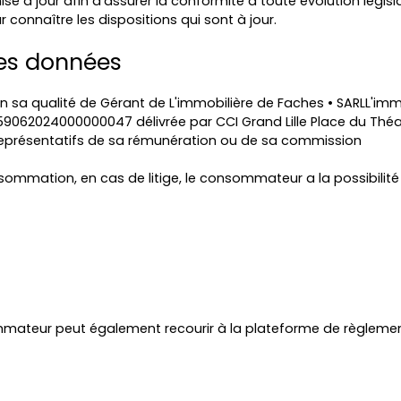
 à jour afin d’assurer la conformité à toute évolution législat
 connaître les dispositions qui sont à jour.
es données
 sa qualité de Gérant de L'immobilière de Faches • SARLL'immo
9062024000000047 délivrée par CCI Grand Lille Place du Théatre
 représentatifs de sa rémunération ou de sa commission
sommation, en cas de litige, le consommateur a la possibilit
mmateur peut également recourir à la plateforme de règlement 