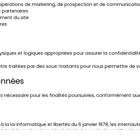
 opérations de marketing, de prospection et de communicatio
 partenaires
ement du site
res
ysiques et logiques appropriées pour assurer la confidentialit
tre traitées par des sous-traitants pour nous permettre de vo
onnées
écessaire pour les finalités poursuivies, conformément aux 
 loi Informatique et libertés du 6 janvier 1978, les internau
céder à leurs données et le droit de demander la rectification,