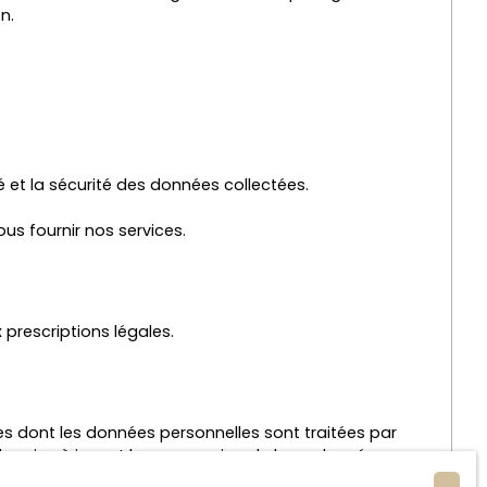
n.
é et la sécurité des données collectées.
us fournir nos services.
prescriptions légales.
tes dont les données personnelles sont traitées par
 la mise à jour et la suppression de leurs données