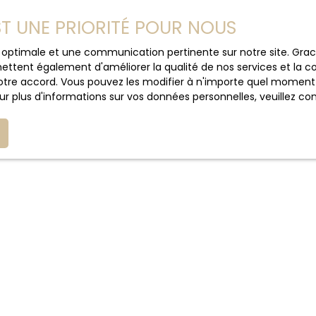
EST UNE PRIORITÉ POUR NOUS
on commerciale par voie téléphonique, vous pouvez vous inscrir
1 du code de la consommation, sur le site Internet
www.bloctel
ce optimale et une communication pertinente sur notre site. Gr
ettent également d'améliorer la qualité de nos services et la con
tre accord. Vous pouvez les modifier à n'importe quel moment via
r plus d'informations sur vos données personnelles, veuillez co
latives à votre appareil peuvent être enregistrées dans des fi
s servent principalement, à optimiser votre utilisation du site 
registrement de "cookies" en se servant des fonctionnalités co
à certains services du site.
- Permettent une utilisation du site optimale.
éalisation de statistiques de visites sur le site (nombre de vi