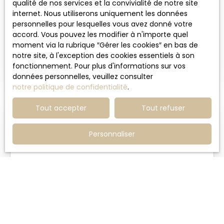
qualité de nos services et la convivialité de notre site
Appartement à vendre, 2 pièces -
internet. Nous utiliserons uniquement les données
Faches-Thumesnil 59155
personnelles pour lesquelles vous avez donné votre
2
pièces
41
m²
accord. Vous pouvez les modifier à n'importe quel
moment via la rubrique ″Gérer les cookies″ en bas de
Faches-Thumesnil 59155
notre site, à l'exception des cookies essentiels à son
L'immobilière de Faches vous présente ce bel
fonctionnement. Pour plus d'informations sur vos
appartement T2 de 41 m² dans une résidence
données personnelles, veuillez consulter
récente et sécurisée du Mont de Faches, vous
notre politique de confidentialité
.
offrant un large séjour donnant sur balcon orienté
ouest, cuisine équipée ouverte, grande chambre
Tout accepter
Tout refuser
avec placard, salle de douche, une place de
parking en sous sol. Charges de copropriété de
Personnaliser
1000€ annuelles. Appartement en superbe état
dans résidence de qualité. A découvrir
rapidement!!
281 000
€