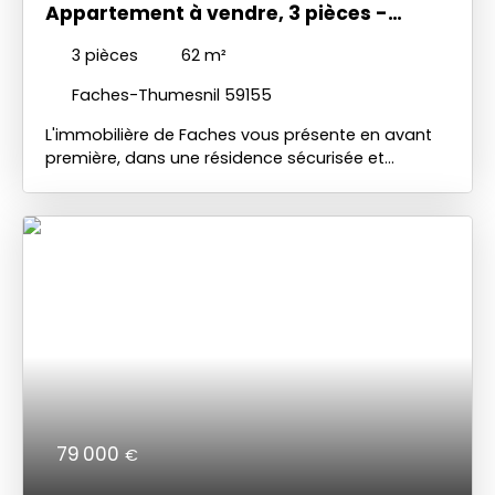
Appartement à vendre, 3 pièces -
Faches-Thumesnil 59155
3
pièces
62
m²
Faches-Thumesnil 59155
L'immobilière de Faches vous présente en avant
première, dans une résidence sécurisée et
complètement réisolée, ce très bel appartement
T3 de 62 m² entièrement rénové. Large séjour
parqueté très lumineux donnant sur une cuisine
équipée, cellier, 2 belles chambres parquetées,
salle de douche et WC indépendant. Place de
parking privative et cave indépendante. CC
annuelles de 1700€ comprenant chauffage et
eau. Excellent rapport qualité/prix à 2 pas de Lille
et des facultés (droit, sport... ). Idéal 1er achat ou
investissement!
79 000
€