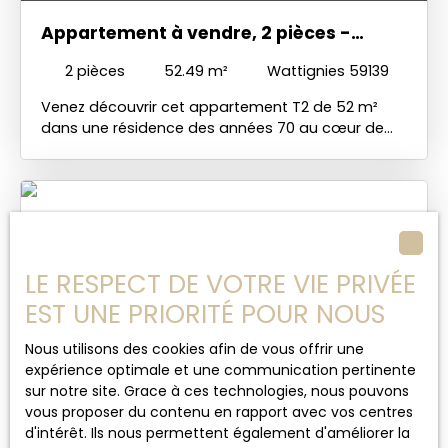
Appartement à vendre, 2 pièces -
Wattignies 59139
2
pièces
52.49
m²
Wattignies 59139
Venez découvrir cet appartement T2 de 52 m²
dans une résidence des années 70 au cœur de
toutes les commodités (transports, commerces...
), vous offrant un séjour parqueté, une cuisine
aménagée avec cellier, chambre donnant sur
petit balcon, salle de bains et WC indépendant.
Stationnement aisé devant la résidence. Charges
annuelles de 2760€ comprenant CC gaz et eau.
Rafraichissement à prévoir, très bon rapport
LE RESPECT DE VOTRE VIE PRIVÉE
qualité/prix. Idéal 1er achat ou investisseur.
EST UNE PRIORITÉ POUR NOUS
Nous utilisons des cookies afin de vous offrir une
expérience optimale et une communication pertinente
sur notre site. Grace à ces technologies, nous pouvons
153 500
€
vous proposer du contenu en rapport avec vos centres
d'intérêt. Ils nous permettent également d'améliorer la