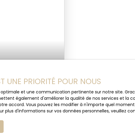
EST UNE PRIORITÉ POUR NOUS
ce optimale et une communication pertinente sur notre site. Gr
ettent également d'améliorer la qualité de nos services et la con
 Wattignies 59139
tre accord. Vous pouvez les modifier à n'importe quel moment via
r plus d'informations sur vos données personnelles, veuillez co
sivité cette maison
 offrant en rez-de-