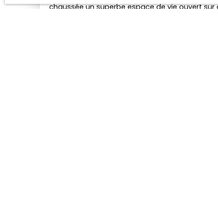
chaussée un superbe espace de vie ouvert sur 
salle de bains complète, 2 belles chambres parq
de 60 m² Maison en superbe état technique sit
Lille et des commodités; A saisir au plus vite!!!
Ne manquez p
Prénom
Type d'offre
Type
Vente
Mai
Pièces min
J'accepte le traitement d