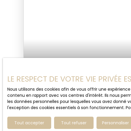
LE RESPECT DE VOTRE VIE PRIVÉE 
231 000
€
Nous utilisons des cookies afin de vous offrir une expérien
contenu en rapport avec vos centres d'intérêt. Ils nous perm
Maison ancienne à vendre, 3 pièces -
les données personnelles pour lesquelles vous avez donné vo
l'exception des cookies essentiels à son fonctionnement. Pou
3
pièces
111
m²
Wattignies 59139
Tout accepter
Tout refuser
Personnaliser
L'immobilière de Faches vous présente en exclu
ancienne individuelle entièrement rénovée, vous